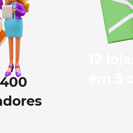
12 loja
em 5 
 400
adores