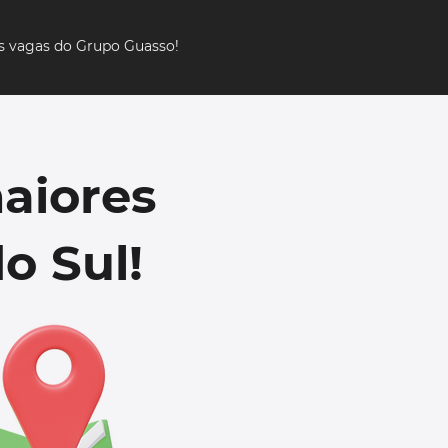
as vagas do Grupo Guasso!
aiores
o Sul!