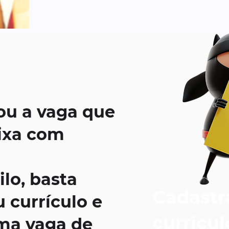
ou a vaga que
ixa com
ilo, basta
Cadastr
 currículo e
currícul
uma vaga de