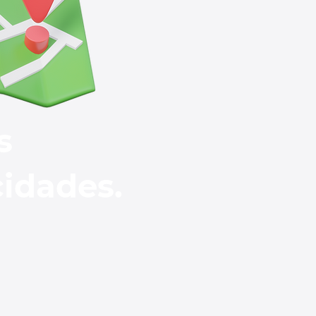
s
cidades.