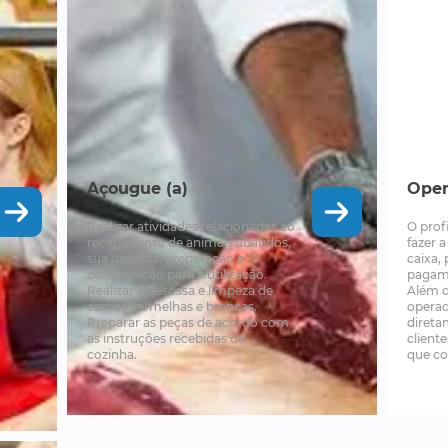
Açougue (a)
Oper
Realizar atividades relacionadas ao
O prof
recebimento de animais abatidos,
fazer 
sua desossa, preparação e
caixa,
conservação para a utilização.
pagame
Realizar a desossa e limpeza de
Além d
carnes vermelhas e brancas.
operad
Preparar as peças de acordo com
direta
as instruções recebidas da
client
cozinha.
que co