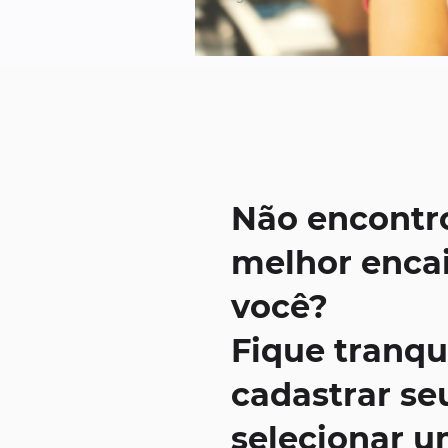
Não encontr
melhor enca
você?
Fique tranqu
cadastrar seu
selecionar 