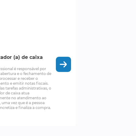
ador (a) de caixa
issional é responsável por
a abertura e o fechamento de
 processar e receber o
nto e emitir notas fiscais.
as tarefas administrativas, o
or de caixa atua
mente no atendimento ao
e, uma vez que é a pessoa
ncretiza e finaliza a compra.