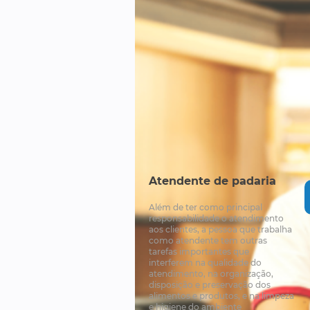
Atendente de padaria
Além de ter como principal
responsabilidade o atendimento
aos clientes, a pessoa que trabalha
como atendente tem outras
tarefas importantes que
interferem na qualidade do
atendimento, na organização,
disposição e preservação dos
alimentos e produtos, e na limpeza
e higiene do ambiente