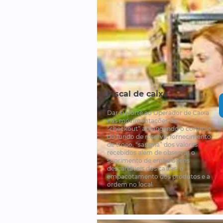
Fiscal de caixa
Dar suporte ao Operador de Caixa
nas movimentações do
“checkout” abrangendo o controle
do fundo de reserva, fornecimento
de troco, “sangria” dos valores
recebidos além de observar o
suprimento de embalagens
descartáveis dos caixas, o
empacotamento dos produtos e a
ordem no local.